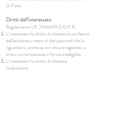
Di Fisco
Diritti dell’interessato
Regolamento UE 2016/679 G.D.P.R.
L’interessato ha diritto di ottenere la conferma
dell’esistenza o meno di dati personali che lo
riguardano, anche se non ancora registrati, e
la loro comunicazione in forma intelligibile.
L’interessato ha diritto di ottenere
l’indicazione:
dell’origine dei dati personali;
delle finalità e modalità del trattamento;
della logica applicata in caso di trattamento
effettuato con l’ausilio di strumenti elettronici;
degli estremi identificativi del titolare, dei
responsabili e del rappresentante designato ai
sensi dell’articolo 5, comma 2;
dei soggetti o delle categorie di soggetti ai quali
i dati personali possono essere comunicati o