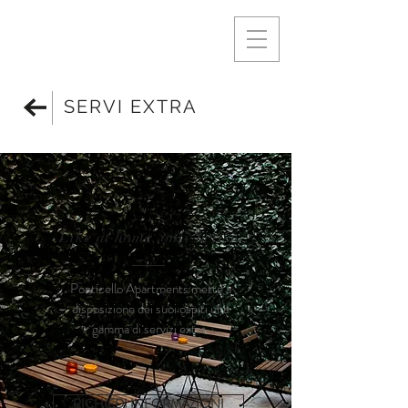
SERVI EXTRA
Like at home, only better
Ponticello Apartments mette a
disposizione dei suoi ospiti una
gamma di servizi extra.
RICHIEDI INFORMAZIONI