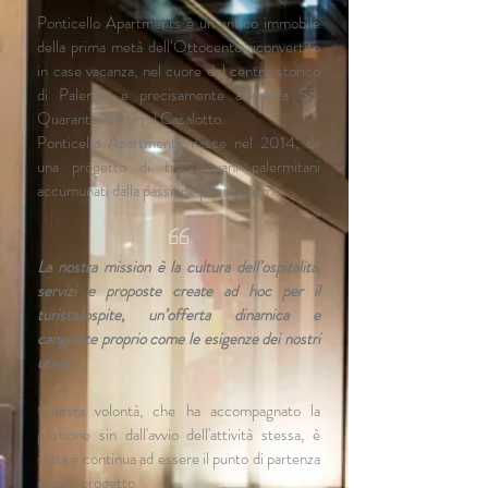
Ponticello Apartments è un antico immobile
della prima metà dell’Ottocento riconvertito
in case vacanza, nel cuore del centro storico
di Palermo e precisamente a piazza SS.
Quaranta Martiri al Casalotto.
Ponticello Apartments nasce nel 2014, da
una progetto di tre giovani palermitani
accumunati dalla passione per il turismo.
La nostra mission è la cultura dell’ospitalità,
servizi e proposte create ad hoc per il
turista/ospite, un’offerta dinamica e
cangiante proprio come le esigenze dei nostri
utenti.
Questa volontà, che ha accompagnato la
gestione sin dall'avvio dell'attività stessa, è
stata e continua ad essere il punto di partenza
di ogni progetto.