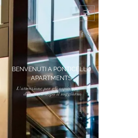
BENVENUTI A PONTICELLO
APARTMENTS
L'attenzione per gli ospiti...prima,
durante e dopo il soggiorno