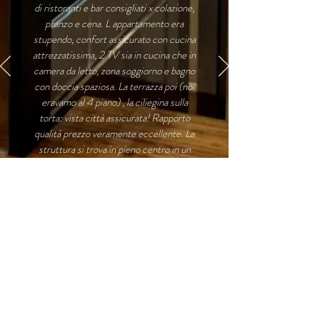
di ristoranti e bar consigliati x colazione,
pranzo e cena. L appartamento era
stupendo, confort assicurato con cucina
attrezzatissima, 2 TV sia in cucina che in
camera da letto, zona soggiorno e bagno
con doccia spaziosa. La terrazza poi (noi
eravamo al 4 piano) , la ciliegina sulla
torta: vista città assicurata! Rapporto
qualità prezzo veramente eccellente. La
struttura si trova in pieno centro in un
edificio meraviglioso (recentemente
ristrutturato) in piazza ponticello,
vicinissimo al folkloristico mercato di
ballaró - da non perdere! Quando
torneremo a Palermo, alloggeremo
sicuramente qui!
EDOARDO S.
Italia