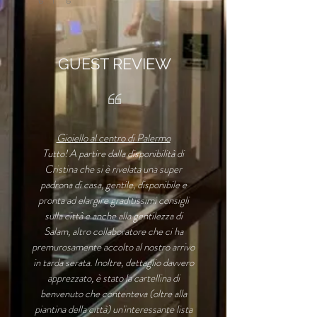
GUEST REVIEW
Gioiello al centro di Palermo
Tutto! A partire dalla disponibilità di
Cristina che si è rivelata una super
padrona di casa, gentile, disponibile e
pronta ad elargire graditissimi consigli
sulla città e anche alla gentilezza di
Salam, altro collaboratore che ci ha
premurosamente accolto al nostro arrivo
in tarda serata. Inoltre, dettaglio davvero
apprezzato, è stato la cartellina di
benvenuto che contenteva (oltre alla
piantina della città) un'interessante lista